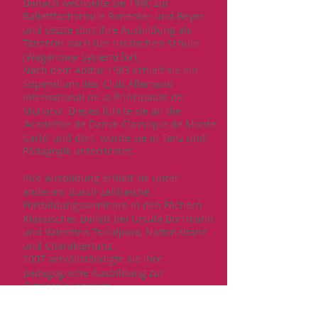
Danach wechselte sie 1980 zur
Ballettfachschule Ronecker und Beyer
und setzte dort ihre Ausbildung als
Tänzerin nach der russischen Schule
(Waganowa-System) fort.
Nach dem Abitur 1983 erhielt sie ein
Stipendium des 'Club Allemand
International de la Principaute de
Monaco'. Dieses führte sie an die
'Academie de Danse Classique de Monte
Carlo' und dort wurde sie in Tanz und
Pädagogik unterrichtet.
Ihre Ausbildung erhielt sie unter
anderem durch zahlreiche
Fortbildungsseminare in den Fächern
Klassisches Ballett bei Ursula Borrmann
und Valentina Tsiruljowa, Nationaltanz
und Charaktertanz.
2007 vervollständigte sie ihre
pädagogische Ausbildung zur
Gymnasiallehrerin.
Von 1989 bis 2006 war sie als
Ballettlehrerin "Theater unter den