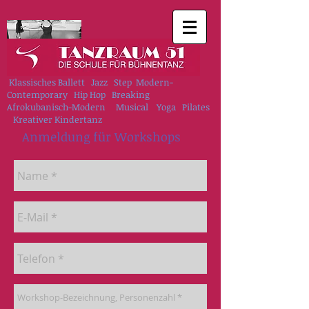
Klassisches Ballett Jazz Step Modern-
Contemporary Hip Hop Breaking
Afrokubanisch-Modern Musical Yoga Pilates
Kreativer Kindertanz
Anmeldung für Workshops