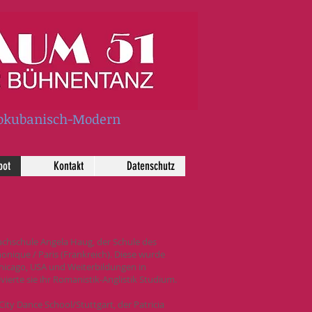
frokubanisch-Modern
bot
Kontakt
Datenschutz
fachschule Angela Haug, der Schule des
monique / Paris (Frankreich). Diese wurde
hicago, USA und Weiterbildungen in
ierte sie ihr Romanistik-Anglistik Studium.
y Dance School/Stuttgart, der Patricia