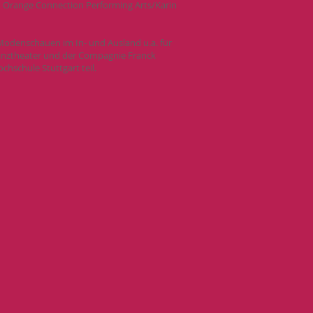
d Orange Connection Performing Arts/Karin
 Modenschauen im In- und Ausland u.a. für
N Tanztheater und der Compagnie Franck
hschule Stuttgart teil.