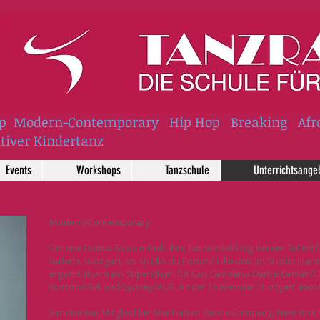
Step Modern-Contemporary Hip Hop Breaking A
iver Kindertanz
Events
Workshops
Tanzschule
Unterrichtsange
Modern/Contemporary
Simone Durina-Sasdi erhielt ihre Tanzausbildung bei der Ballett
Balletts Stuttgart, im Studio du Forum/ Lille und im Studio Har
ergänzt durch ein Stipendium für Gus Giordano Dance Center/C
Boston/USA und Sydney/AUS. An der Universität Stuttgart absolv
Simone war Mitglied bei Manhattan Dance Company, New York Cit